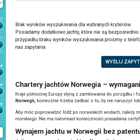
at
Brak wyników wyszukiwania dla wybranych kryteriów.
Posiadamy dodatkowo jachty, które nie są bezpośredni
ft
przypadku braku wyników wyszukiwania prosimy o telefo
nas zapytania:
m
WYŚLIJ ZAPYT
4+
Chartery jachtów Norwegia – wymagan
6+
Kraje północnej Europy słyną z zamiłowania do porządku i f
Norwegii,
koniecznie trzeba zadbać o to, by nie naruszyć lo
5+
Aby móc poprowadzić łódź po norweskich wodach, należy mi
morskiego. Nie ma natomiast konieczności posiadania certyfik
Wynajem jachtu w Norwegii bez patent