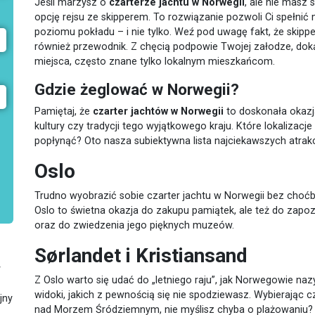
Jeśli marzysz o
czarterze jachtu w Norwegii
, ale nie masz
opcję rejsu ze skipperem. To rozwiązanie pozwoli Ci spełni
poziomu pokładu – i nie tylko. Weź pod uwagę fakt, że skipp
również przewodnik. Z chęcią podpowie Twojej załodze, do
miejsca, często znane tylko lokalnym mieszkańcom.
Gdzie żeglować w Norwegii?
Pamiętaj, że
czarter jachtów w Norwegii
to doskonała okazj
kultury czy tradycji tego wyjątkowego kraju. Które lokalizac
popłynąć? Oto nasza subiektywna lista najciekawszych atrakc
Oslo
Trudno wyobrazić sobie czarter jachtu w Norwegii bez choćby
Oslo to świetna okazja do zakupu pamiątek, ale też do zapo
oraz do zwiedzenia jego pięknych muzeów.
Sørlandet i Kristiansand
y
Z Oslo warto się udać do „letniego raju”, jak Norwegowie naz
widoki, jakich z pewnością się nie spodziewasz. Wybierając cz
jny
nad Morzem Śródziemnym, nie myślisz chyba o plażowaniu? 