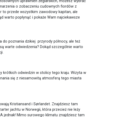
 stosownych uprawnień żeglarskich, możesz wybrać
ć marzenia o zobaczeniu cudownych fiordów z
er to przede wszystkim zawodowy kapitan, ale
kąd warto popłynąć i pokaże Wam najciekawsze
a do poznania dzikiej przyrody północy, ale też
je są warte odwiedzenia? Dokąd szczególnie warto
ji.
 krótkich odwiedzin w stolicy tego kraju. Wizyta w
znania się z niesamowitą atmosferą tego miasta
ywają Kristiansand i Sørlandet. Znajdziesz tam
arter jachtu w Norwegii, która przecież nie leży
A jednak! Mimo surowego klimatu znajdziesz tam