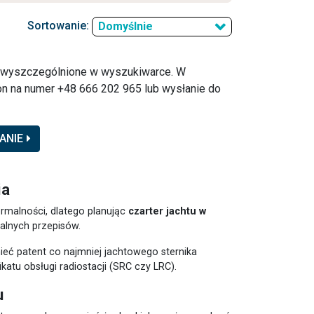
Sortowanie:
Domyślnie
o wyszczególnione w wyszukiwarce. W
n na numer +48 666 202 965 lub wysłanie do
ANIE
ia
ormalności, dlatego planując
czarter jachtu w
kalnych przepisów.
eć patent co najmniej jachtowego sternika
atu obsługi radiostacji (SRC czy LRC).
u