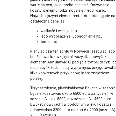
warte są cen, jakie trzeba zapłacić. Oczywiście
koszty wynajmu łodzi mogą się nieco różnić.
Najważniejszymi elementami, które składają się na
ostateczną cenę, są:
wielkość i wiek jachtu,
jego wyposażenie, udogodnienia itp.,
termin rejsu.
Planując czarter jachtu w Norwegii i szacując jego
budżet, warto uwzględnić wszystkie powyższe
elementy. Aby ułatwić Ci podjęcie trafnej decyzji c
do specyfiki łodzi i daty wypłynięcia, przygotowali
kilka konkretnych przykładów, które znajdziesz
poniżej.
Trzynastoletnia, pięciokabinowa Bavaria w sezonie
będzie kosztować około 6500 euro za tydzień, w
sezonie B – ok. 5800, a w sezonie C - 4600 euro.
Dwukabinowy jacht w podobnym wieku kosztuje
odpowiednio 3200 euro (sezon A), 2900 (sezon B) 
2300 (sezon C).