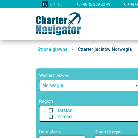
PL
EN
DE
+48 12 268 22 49
+48 6
Strona główna
/
Czarter jachtów Norwegia
Wybierz akwen
Norwegia
Region
Harstad
Tromso
Data startu
Długość rejsu