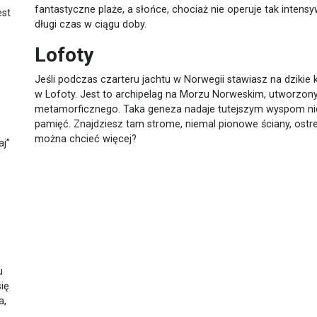
fantastyczne plaże, a słońce, chociaż nie operuje tak intensyw
est
długi czas w ciągu doby.
Lofoty
Jeśli podczas czarteru jachtu w Norwegii stawiasz na dzikie 
w Lofoty. Jest to archipelag na Morzu Norweskim, utworzon
metamorficznego. Taka geneza nadaje tutejszym wyspom nie
pamięć. Znajdziesz tam strome, niemal pionowe ściany, ostre
o
można chcieć więcej?
aj”
u
ię
a,