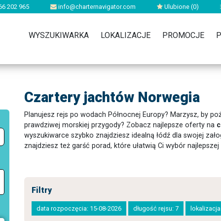
66 202 965
info@charternavigator.com
Ulubione (
0
)
WYSZUKIWARKA
LOKALIZACJE
PROMOCJE
P
Czartery jachtów Norwegia
Planujesz rejs po wodach Północnej Europy? Marzysz, by p
prawdziwej morskiej przygody? Zobacz najlepsze oferty na
c
wyszukiwarce szybko znajdziesz idealną łódź dla swojej załogi
znajdziesz też garść porad, które ułatwią Ci wybór najlepszej 
Filtry
data rozpoczęcia: 15-08-2026
długość rejsu: 7
lokalizacj