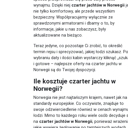
wynajmu. Dzięki niej
czarter jachtów w Norwegii
j
nie tylko komfortowy, ale przede wszystkim
bezpieczny. Współpracujemy wyłącznie ze
sprawdzonymi armatorami i dbamy o to, by
informacje, jakie u nas zobaczysz, były
aktualizowane na bieżąco.
Teraz jedyne, co pozostaje Ci zrobić, to określić
termin rejsu i sprecyzować, jakiej łodzi szukasz. P
wybraniu daty i ilości kabin wystarczy kliknąć „szuk
i gotowe – najlepsze oferty na czarter jachtu w
Norwegii są do Twojej dyspozycji.
Ile kosztuje czarter jachtu w
Norwegii?
Norwegia nie jest najtańszym krajem, nawet jak na
standardy europejskie. Co oczywiste, znajduje to
swoje odzwierciedlenie również w cenach wynajm
łodzi. Mimo to każdego roku wiele osób decyduje s
na
czarter jachtów w Norwegii
, ponieważ wrażeni
jakie wywiera żeglowanie po tamtejszych wodach,