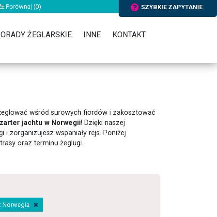
Porównaj (
0
)
SZYBKIE ZAPYTANIE
ORADY ŻEGLARSKIE
INNE
KONTAKT
ożeglować wśród surowych fiordów i zakosztować
zarter jachtu w Norwegii
! Dzięki naszej
 i zorganizujesz wspaniały rejs. Poniżej
trasy oraz terminu żeglugi.
a: Norwegia