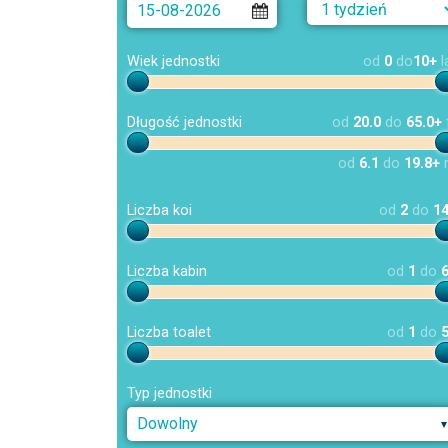
Wiek jednostki
od
0
do
10+
l
Długość jednostki
od
20.0
do
65.0+
od
6.1
do
19.8+
Liczba koi
od
2
do
1
Liczba kabin
od
1
do
Liczba toalet
od
1
do
Typ jednostki
Dowolny