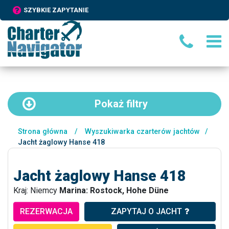
SZYBKIE ZAPYTANIE
Pokaż
filtry
Strona główna
/
Wyszukiwarka czarterów jachtów
/
Jacht żaglowy Hanse 418
Jacht żaglowy Hanse 418
Kraj: Niemcy
Marina: Rostock, Hohe Düne
REZERWACJA
ZAPYTAJ O JACHT